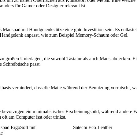
 bis hin zu harten Oberflächen aus Kunststoff oder Metall. Eine weich
onders für Gamer oder Designer relevant ist.
s Mauspad mit Handgelenkstütze eine gute Investition sein. Es entla
dem Handgelenk anpasst, wie zum Beispiel Memory-Schaum oder Gel.
zu großen Unterlagen, die sowohl Tastatur als auch Maus abdecken. Ei
 Schreibtische passt.
ibasis verhindert, dass die Matte während der Benutzung verrutscht, w
e bevorzugen ein minimalistisches Erscheinungsbild, während andere Fa
 oft am Computer isst oder trinkst.
spad ErgoSoft mit
Satechi Eco-Leather
ze