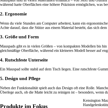
Mauspads sind in vielen Materialien erhältlich – von Stoff und Gummi
während harte Oberflächen eine höhere Präzision ermöglichen, was bes
2. Ergonomie
Wenn du viele Stunden am Computer arbeitest, kann ein ergonomische
Achte darauf, dass die Stütze aus einem Material besteht, das sich 
3. Größe und Form
Mauspads gibt es in vielen Größen – von kompakten Modellen bis hin 
gleichmäßige Oberfläche, während ein kleineres Modell besser auf enge
4. Rutschfeste Unterseite
Ein Mauspad sollte stabil auf dem Tisch liegen. Eine rutschfeste Gumm
5. Design und Pflege
Neben der Funktionalität spielt auch das Design oft eine Rolle. Manch
Überlege auch, ob die Matte leicht zu reinigen ist – besonders, wenn du
Kensington Mau
Handgelenkstüt
Produkte im Fokus