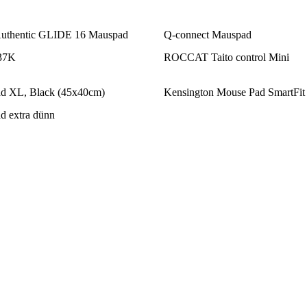
uthentic GLIDE 16 Mauspad
Q-connect Mauspad
37K
ROCCAT Taito control Mini
d XL, Black (45x40cm)
Kensington Mouse Pad SmartFit
d extra dünn