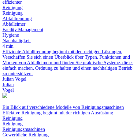
effizienter
Reinigung
Reinigung
Abfalltrennung
Abfalleimer
Facility Management
Hygiene
Nachhaltigkeit
4 min
Effiziente Abfalltrennung beginnt mit den richtigen Lösungen.
Verschaffen Sie sich einen Überblick über Typen, Funktionen und
Marken von Abfalleimern und finden Sie praktische Systeme, die es
einfach machen, Ordnung zu halten und einen nachhaltigen Betrieb
zu unterstützen.
Julian Vogel
Julian
Vogel
Ein Blick auf verschiedene Modelle von Reinigungsmaschinen
Effektive Reinigung beginnt mit der richtigen Ausrüstung
Reinigung
Reinigung
Reinigungsmaschinen
Gewerbliche Reinigung