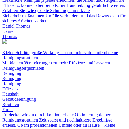
Elektrische Reinigungsgeräte erleichtern die Arbeit und steigern die
Effizienz, können aber bei falscher Handhabung gefährlich werden.
Erfahren Sie, wie gezielte Schulungen und klare
Sicherheitsmaßnahmen Unfälle verhindern und das Bewusstsein für
sicheres Arbeiten stärken.
Daniel Thomas
Daniel
Thomas
Kleine Schritte, große Wirkung – so optimierst du laufend deine
Reinigungsroutinen
Mit kleinen Veränderungen zu mehr Effizienz und besseren
Reinigungsergebnissen
Reinigung
Reinigung
Reinigung
Effizienz
Haushalt
Gebäudereinigung
Routinen
7 min
Entdecke, wie du durch kontinuierliche Optimierung deiner
Reinigungsroutinen Zeit sparst und nachhaltigere Ergebnisse
erzielst. Ob im professionellen Umfeld oder zu Hause – kleine