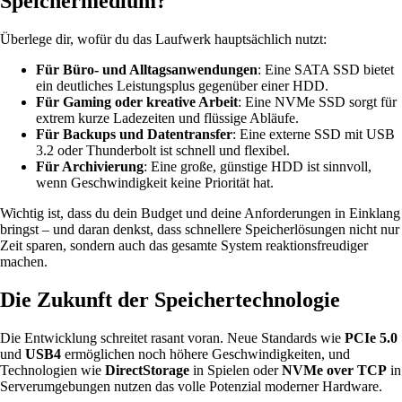
Speichermedium?
Überlege dir, wofür du das Laufwerk hauptsächlich nutzt:
Für Büro- und Alltagsanwendungen
: Eine SATA SSD bietet
ein deutliches Leistungsplus gegenüber einer HDD.
Für Gaming oder kreative Arbeit
: Eine NVMe SSD sorgt für
extrem kurze Ladezeiten und flüssige Abläufe.
Für Backups und Datentransfer
: Eine externe SSD mit USB
3.2 oder Thunderbolt ist schnell und flexibel.
Für Archivierung
: Eine große, günstige HDD ist sinnvoll,
wenn Geschwindigkeit keine Priorität hat.
Wichtig ist, dass du dein Budget und deine Anforderungen in Einklang
bringst – und daran denkst, dass schnellere Speicherlösungen nicht nur
Zeit sparen, sondern auch das gesamte System reaktionsfreudiger
machen.
Die Zukunft der Speichertechnologie
Die Entwicklung schreitet rasant voran. Neue Standards wie
PCIe 5.0
und
USB4
ermöglichen noch höhere Geschwindigkeiten, und
Technologien wie
DirectStorage
in Spielen oder
NVMe over TCP
in
Serverumgebungen nutzen das volle Potenzial moderner Hardware.