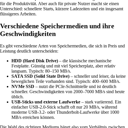
für die Produktivität. Aber auch für private Nutzer macht sie einen
Unterschied: schnellere Starts, kürzere Ladezeiten und ein insgesamt
flüssigeres Arbeiten.
Verschiedene Speichermedien und ihre
Geschwindigkeiten
Es gibt verschiedene Arten von Speichermedien, die sich in Preis und
Leistung deutlich unterscheiden:
HDD (Hard Disk Drive)
– die klassische mechanische
Festplatte. Günstig und mit viel Speicherplatz, aber relativ
langsam. Typisch: 80–150 MB/s.
SATA SSD (Solid State Drive)
– schneller und leiser, da keine
beweglichen Teile vorhanden sind. Typisch: 400–600 MB/s.
NVMe SSD
– nutzt die PCIe-Schnittstelle und ist deutlich
schneller. Geschwindigkeiten von 2000–7000 MB/s sind heute
üblich.
USB-Sticks und externe Laufwerke
– stark variierend. Ein
einfacher USB-2.0-Stick schafft oft nur 20 MB/s, während
moderne USB-3.2- oder Thunderbolt-Laufwerke über 1000
MB/s erreichen können.
Die Wahl des richtigen Mediums hängt also vom Verhältnis zwischen