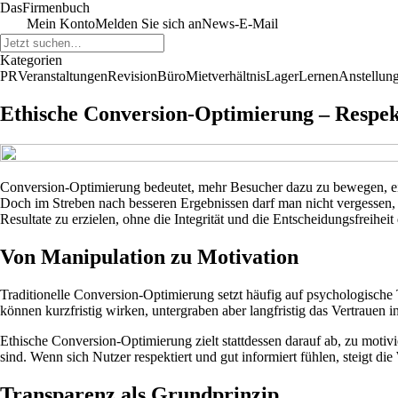
Das
Firmenbuch
Mein Konto
Melden Sie sich an
News-E-Mail
Kategorien
PR
Veranstaltungen
Revision
Büro
Mietverhältnis
Lager
Lernen
Anstellun
Ethische Conversion-Optimierung – Respekt
Conversion-Optimierung bedeutet, mehr Besucher dazu zu bewegen, ei
Doch im Streben nach besseren Ergebnissen darf man nicht vergessen,
Resultate zu erzielen, ohne die Integrität und die Entscheidungsfreihei
Von Manipulation zu Motivation
Traditionelle Conversion-Optimierung setzt häufig auf psychologisc
können kurzfristig wirken, untergraben aber langfristig das Vertrauen i
Ethische Conversion-Optimierung zielt stattdessen darauf ab, zu motivi
sind. Wenn sich Nutzer respektiert und gut informiert fühlen, steigt di
Transparenz als Grundprinzip